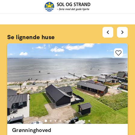
chevron_left
chevron_right
Se lignende huse
Grønninghoved