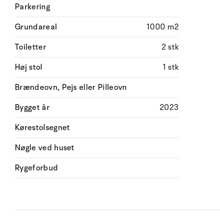
Parkering
Grundareal
1000 m2
Toiletter
2 stk
Høj stol
1 stk
Brændeovn, Pejs eller Pilleovn
Bygget år
2023
Kørestolsegnet
Nøgle ved huset
Rygeforbud