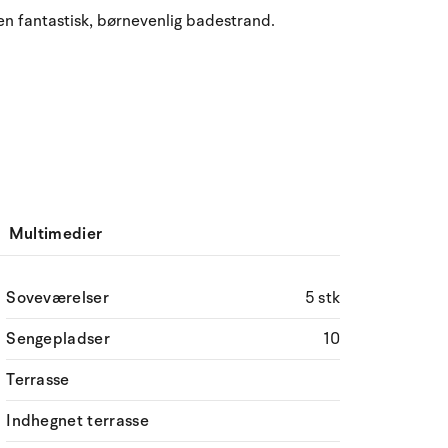
August 2026
n fantastisk, børnevenlig badestrand.
ma
ti
on
to
fr
lø
sø
.
27
28
29
30
31
1
2
31
3
4
5
7
8
9
32
6
10
11
12
13
14
15
16
33
Multimedier
17
18
19
20
21
22
23
34
24
25
26
27
28
29
30
35
Soveværelser
5 stk
Sengepladser
31
1
2
3
10
4
5
6
36
Terrasse
Indhegnet terrasse