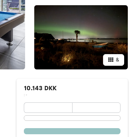
&
10.143 DKK
: -