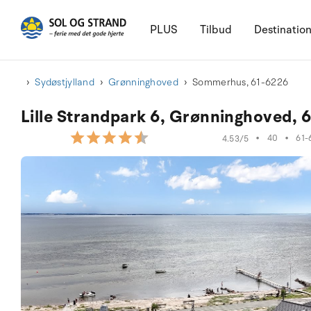
PLUS
Tilbud
Destinatio
Sydøstjylland
Grønninghoved
Sommerhus, 61-6226
Lille Strandpark 6, Grønninghoved, 
•
40
•
61-
4.53/5