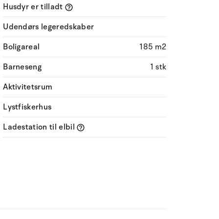
Husdyr er tilladt
Udendørs legeredskaber
Boligareal
185 m2
Barneseng
1 stk
Aktivitetsrum
Lystfiskerhus
Ladestation til elbil