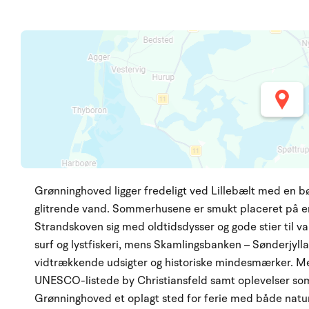
Grønninghoved ligger fredeligt ved Lillebælt med en b
glitrende vand. Sommerhusene er smukt placeret på e
Strandskoven sig med oldtidsdysser og gode stier til van
surf og lystfiskeri, mens Skamlingsbanken – Sønderjyl
vidtrækkende udsigter og historiske mindesmærker. Med
UNESCO-listede by Christiansfeld samt oplevelser so
Grønninghoved et oplagt sted for ferie med både natur