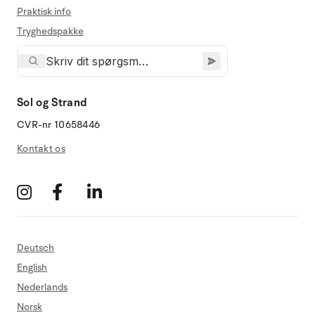
Praktisk info
Tryghedspakke
Sol og Strand
CVR-nr 10658446
Kontakt os
Deutsch
English
Nederlands
Norsk