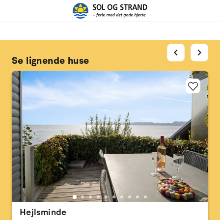
chevron_left
chevron_right
Se lignende huse
Hejlsminde