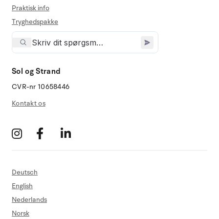
Praktisk info
Tryghedspakke
Sol og Strand
CVR-nr 10658446
Kontakt os
Deutsch
English
Nederlands
Norsk