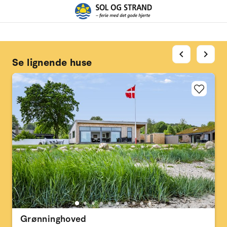
chevron_left
chevron_right
Se lignende huse
Grønninghoved