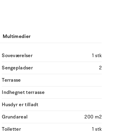
Multimedier
Soveværelser
1 stk
Sengepladser
2
Terrasse
Indhegnet terrasse
Husdyr er tilladt
Grundareal
200 m2
Toiletter
1 stk