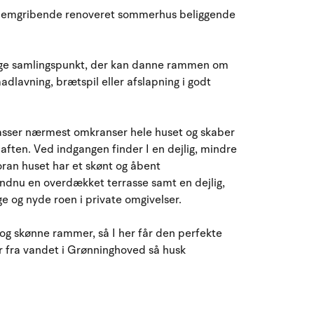
August 2026
ennemgribende renoveret sommerhus beliggende
ma
ti
on
to
fr
lø
sø
27
28
29
30
31
1
2
31
lige samlingspunkt, der kan danne rammen om
dlavning, brætspil eller afslapning i godt
3
4
5
6
7
9
32
8
rasser nærmest omkranser hele huset og skaber
10
11
12
13
14
15
16
33
 aften. Ved indgangen finder I en dejlig, mindre
ran huset har et skønt og åbent
17
18
19
20
21
22
23
34
endnu en overdækket terrasse samt en dejlig,
ge og nyde roen i private omgivelser.
24
25
26
27
28
29
30
35
g skønne rammer, så I her får den perfekte
31
1
2
3
4
5
6
36
er fra vandet i Grønninghoved så husk