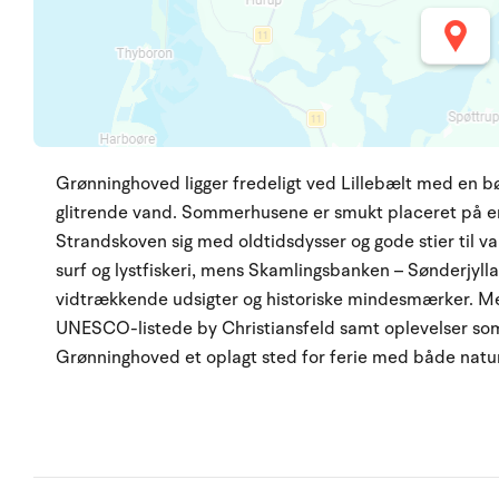
Grønninghoved ligger fredeligt ved Lillebælt med en b
glitrende vand. Sommerhusene er smukt placeret på e
Strandskoven sig med oldtidsdysser og gode stier til van
surf og lystfiskeri, mens Skamlingsbanken – Sønderjyl
vidtrækkende udsigter og historiske mindesmærker. Med
UNESCO-listede by Christiansfeld samt oplevelser so
Grønninghoved et oplagt sted for ferie med både natur