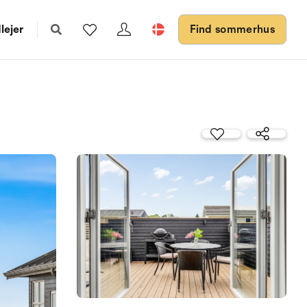
lejer
Find sommerhus