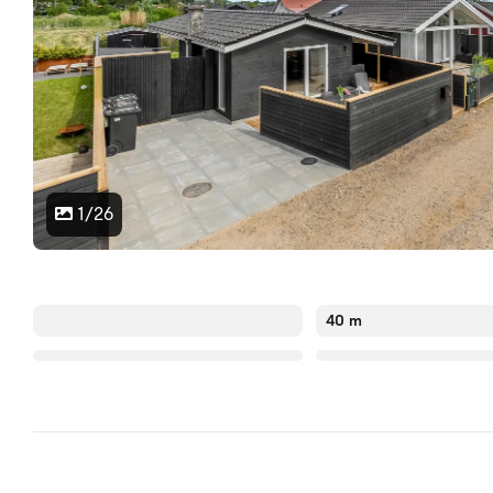
1/26
40 m