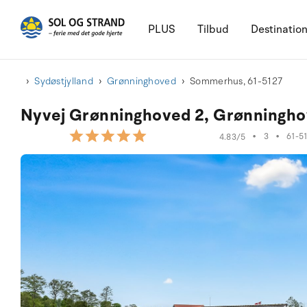
PLUS
Tilbud
Destinatio
Sydøstjylland
Grønninghoved
Sommerhus, 61-5127
Nyvej Grønninghoved 2, Grønningho
•
3
•
61-5
4.83/5