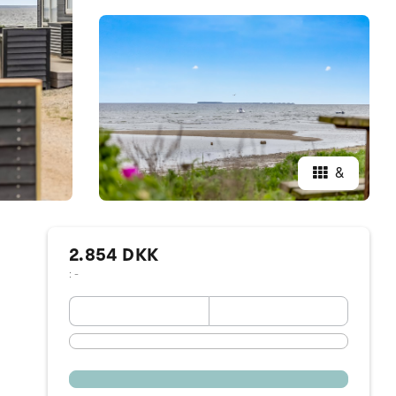
&
2.854 DKK
: -