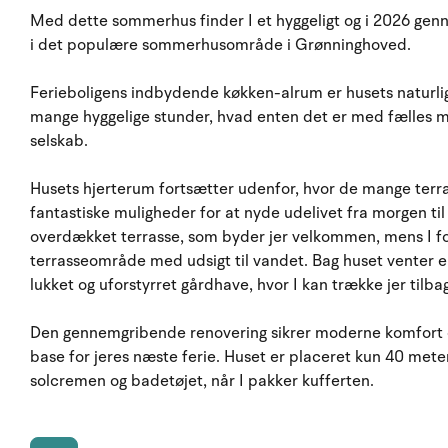
Med dette sommerhus finder I et hyggeligt og i 2026 g
i det populære sommerhusområde i Grønninghoved.
Ferieboligens indbydende køkken-alrum er husets natur
mange hyggelige stunder, hvad enten det er med fælles ma
selskab.
Husets hjerterum fortsætter udenfor, hvor de mange ter
fantastiske muligheder for at nyde udelivet fra morgen til
overdækket terrasse, som byder jer velkommen, mens I fo
terrasseområde med udsigt til vandet. Bag huset venter 
lukket og uforstyrret gårdhave, hvor I kan trække jer tilba
Den gennemgribende renovering sikrer moderne komfort o
base for jeres næste ferie. Huset er placeret kun 40 met
solcremen og badetøjet, når I pakker kufferten.