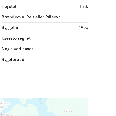
Høj stol
1 stk
Brændeovn, Pejs eller Pilleovn
Bygget år
1955
Kørestolsegnet
Nøgle ved huset
Rygeforbud