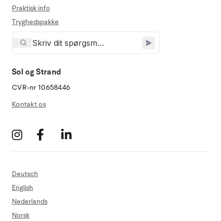
Praktisk info
Tryghedspakke
Sol og Strand
CVR-nr 10658446
Kontakt os
Deutsch
English
Nederlands
Norsk