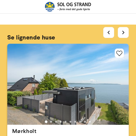
chevron_left
chevron_right
Se lignende huse
Mørkholt