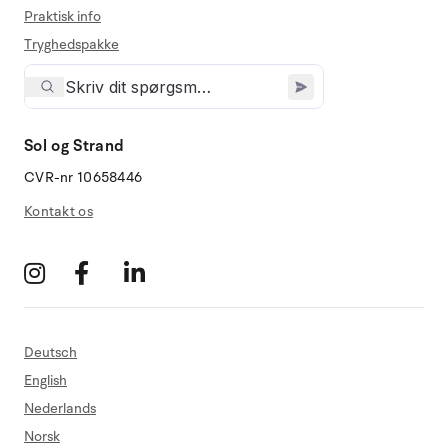
Praktisk info
Tryghedspakke
Sol og Strand
CVR-nr 10658446
Kontakt os
Deutsch
English
Nederlands
Norsk