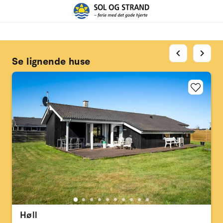
chevron_left
chevron_right
Se lignende huse
Høll