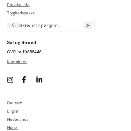
Praktisk info
Tryghedspakke
Sol og Strand
CVR-nr 10658446
Kontakt os
Deutsch
English
Nederlands
Norsk