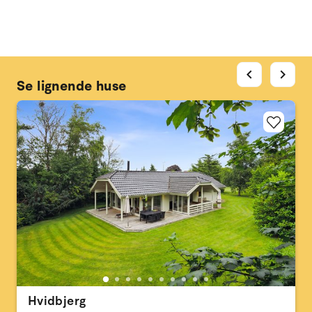
chevron_left
chevron_right
Se lignende huse
Hvidbjerg