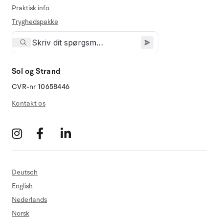
Praktisk info
Tryghedspakke
Sol og Strand
CVR-nr 10658446
Kontakt os
Deutsch
English
Nederlands
Norsk