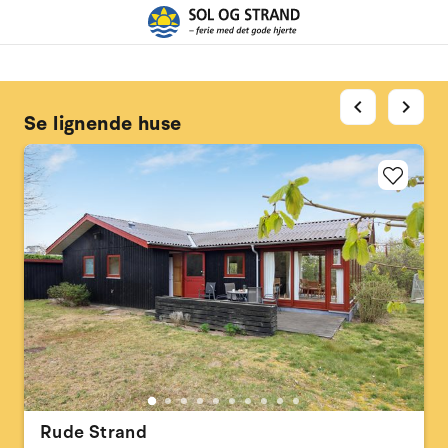
chevron_left
chevron_right
Se lignende huse
Rude Strand