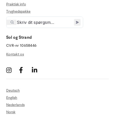
Praktisk info
Tryghedspakke
Sol og Strand
CVR-nr 10658446
Kontakt os
Deutsch
English
Nederlands
Norsk