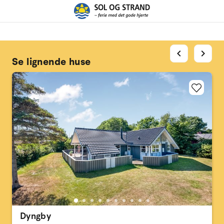
chevron_left
chevron_right
Se lignende huse
Dyngby