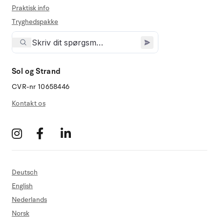
Praktisk info
Tryghedspakke
Sol og Strand
CVR-nr 10658446
Kontakt os
Deutsch
English
Nederlands
Norsk