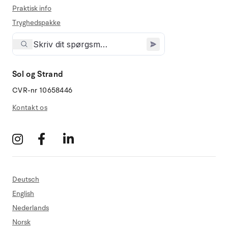
Praktisk info
Tryghedspakke
Sol og Strand
CVR-nr 10658446
Kontakt os
Deutsch
English
Nederlands
Norsk