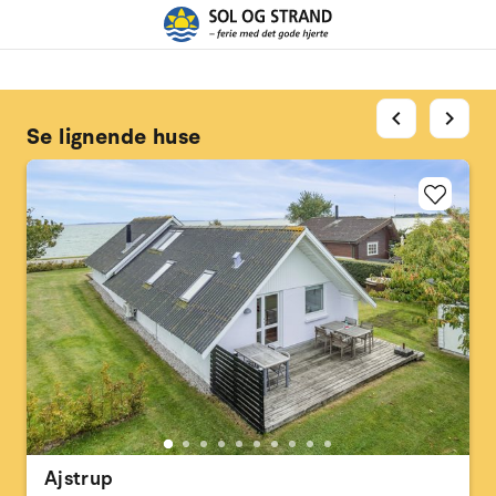
chevron_left
chevron_right
Se lignende huse
Ajstrup