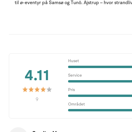
til ø-eventyr på Samsø og Tunö. Ajstrup – hvor strandli
Huset
4.11
Service
Pris
9
Området