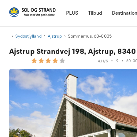
PLUS
Tilbud
Destinatio
Sydøstjylland
Ajstrup
Sommerhus, 60-0035
Ajstrup Strandvej 198, Ajstrup, 8340
•
9
•
60-0
4.11/5