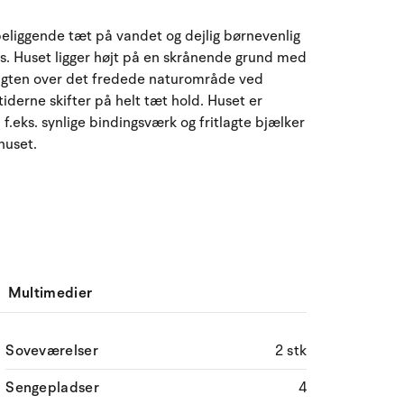
August 2026
liggende tæt på vandet og dejlig børnevenlig
ma
ti
on
to
fr
lø
sø
us. Huset ligger højt på en skrånende grund med
sigten over det fredede naturområde ved
27
28
29
30
31
1
2
31
iderne skifter på helt tæt hold. Huset er
f.eks. synlige bindingsværk og fritlagte bjælker
3
4
5
6
8
9
32
7
 huset.
10
11
12
13
14
15
16
33
17
18
19
20
21
22
23
34
24
25
26
27
28
29
30
35
Multimedier
31
1
2
3
4
5
6
36
Soveværelser
2 stk
Sengepladser
4