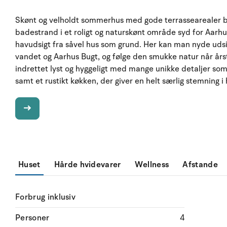
Skønt og velholdt sommerhus med gode terrassearealer be
badestrand i et roligt og naturskønt område syd for Aarh
havudsigt fra såvel hus som grund. Her kan man nyde ud
vandet og Aarhus Bugt, og følge den smukke natur når årst
indrettet lyst og hyggeligt med mange unikke detaljer som 
samt et rustikt køkken, der giver en helt særlig stemning i
Huset
Hårde hvidevarer
Wellness
Afstande
Forbrug inklusiv
Personer
4