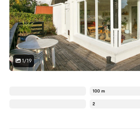
1/19
100 m
2