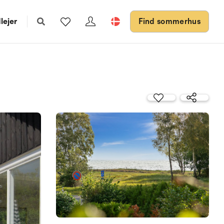
lejer
Find sommerhus