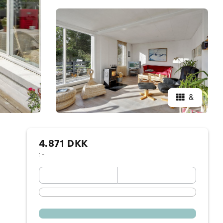
&
4.871 DKK
: -