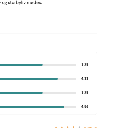
v og storbyliv mødes.
3.78
4.33
3.78
4.56