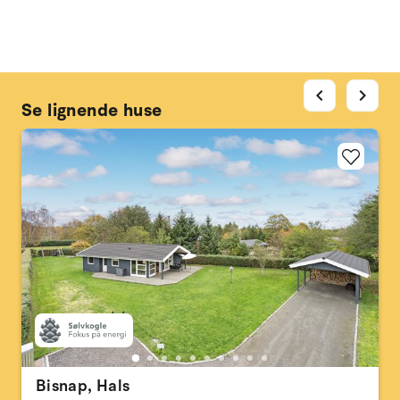
chevron_left
chevron_right
Se lignende huse
Bisnap, Hals