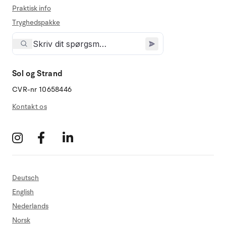
Praktisk info
Tryghedspakke
Sol og Strand
CVR-nr 10658446
Kontakt os
Deutsch
English
Nederlands
Norsk