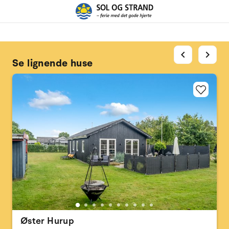
chevron_left
chevron_right
Se lignende huse
Øster Hurup