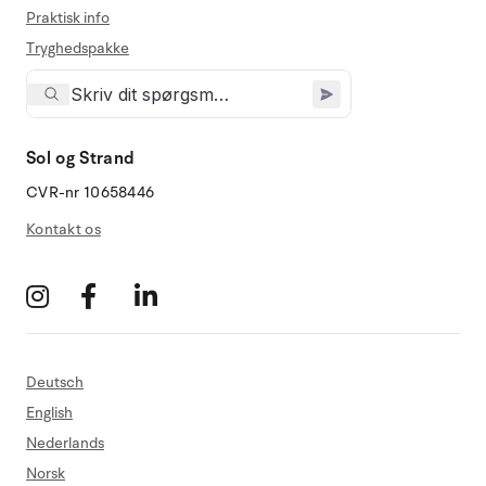
Praktisk info
Tryghedspakke
Sol og Strand
CVR-nr 10658446
Kontakt os
Deutsch
English
Nederlands
Norsk