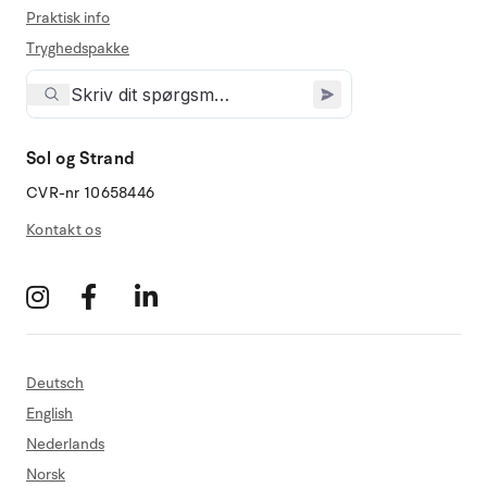
Praktisk info
Tryghedspakke
Sol og Strand
CVR-nr 10658446
Kontakt os
Deutsch
English
Nederlands
Norsk