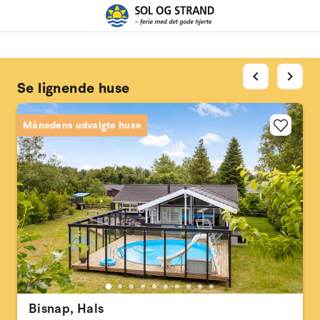
chevron_left
chevron_right
Se lignende huse
Månedens udvalgte huse
Bisnap, Hals