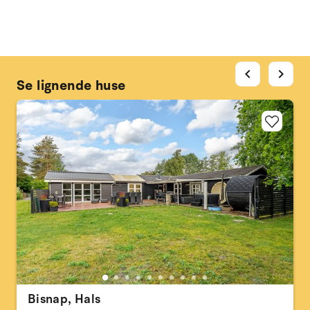
chevron_left
chevron_right
Se lignende huse
Bisnap, Hals