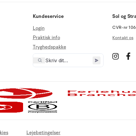
Kundeservice
Sol og Str
CVR-nr 10
Login
Praktisk info
Kontakt os
Tryghedspakke
kies
Lejebetingelser