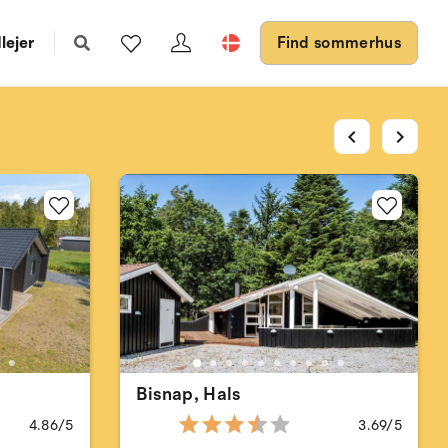
lejer
Find sommerhus
chevron_left
chevron_right
Bisnap, Hals
4.86/5
3.69/5