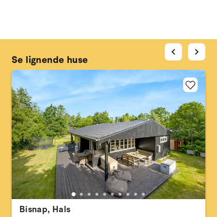
chevron_left
chevron_right
Se lignende huse
Bisnap, Hals