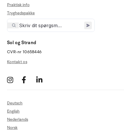
Praktisk info
Tryghedspakke
Sol og Strand
CVR-nr 10658446
Kontakt os
Deutsch
English
Nederlands
Norsk