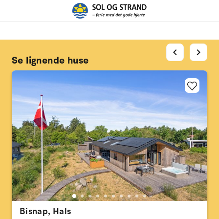
chevron_left
chevron_right
Se lignende huse
Bisnap, Hals