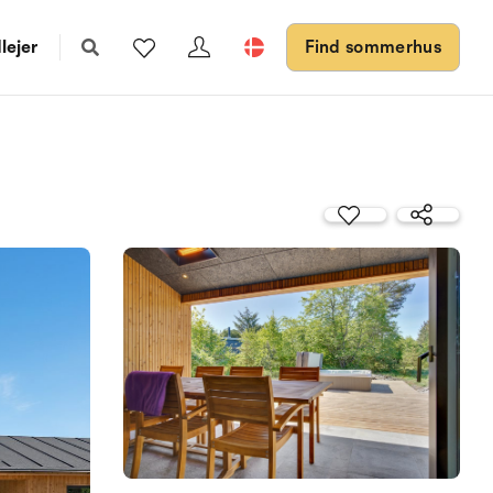
lejer
Find sommerhus