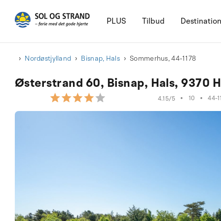
PLUS
Tilbud
Destinatio
Nordøstjylland
Bisnap, Hals
Sommerhus, 44-1178
Østerstrand 60, Bisnap, Hals, 9370 H
•
10
•
44-1
4.15/5