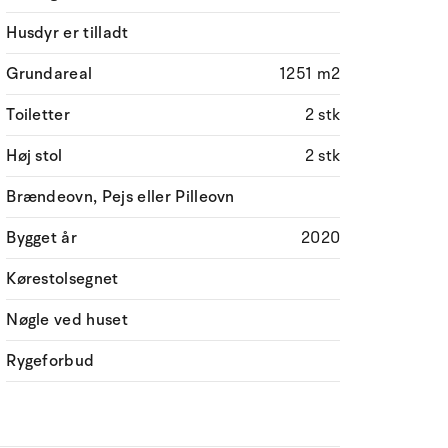
Husdyr er tilladt
Grundareal
1251 m2
Toiletter
2 stk
Høj stol
2 stk
Brændeovn, Pejs eller Pilleovn
Bygget år
2020
Kørestolsegnet
Nøgle ved huset
Rygeforbud