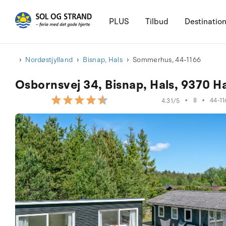
PLUS
Tilbud
Destinatio
Nordøstjylland
Bisnap, Hals
Sommerhus, 44-1166
Osbornsvej 34, Bisnap, Hals, 9370 H
•
8
•
44-11
4.31/5