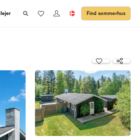
lejer
Find sommerhus