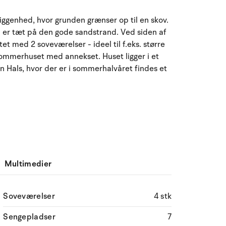
August 2026
ggenhed, hvor grunden grænser op til en skov.
ma
ti
on
to
fr
lø
sø
I er tæt på den gode sandstrand. Ved siden af
tet med 2 soveværelser - ideel til f.eks. større
27
28
29
30
31
1
2
31
sommerhuset med annekset. Huset ligger i et
 Hals, hvor der er i sommerhalvåret findes et
3
4
5
6
8
9
32
7
10
11
12
13
14
15
16
33
17
18
19
20
21
22
23
34
24
25
26
27
28
29
30
35
Multimedier
31
1
2
3
4
5
6
36
Soveværelser
4 stk
Sengepladser
7