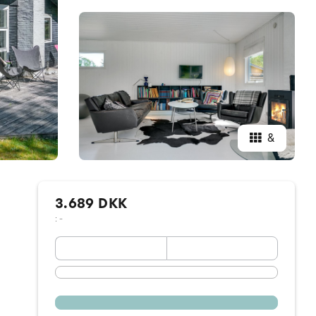
&
3.689 DKK
: -