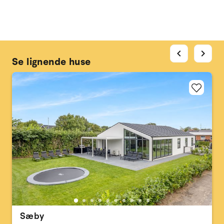
chevron_left
chevron_right
Se lignende huse
Sæby