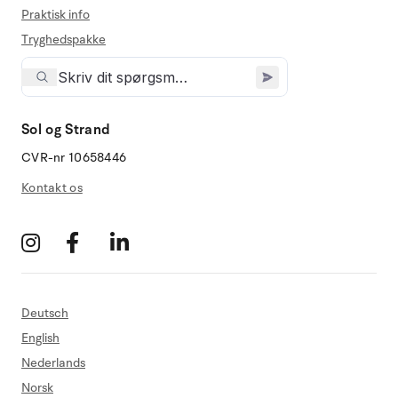
Praktisk info
Tryghedspakke
Sol og Strand
CVR-nr 10658446
Kontakt os
Deutsch
English
Nederlands
Norsk