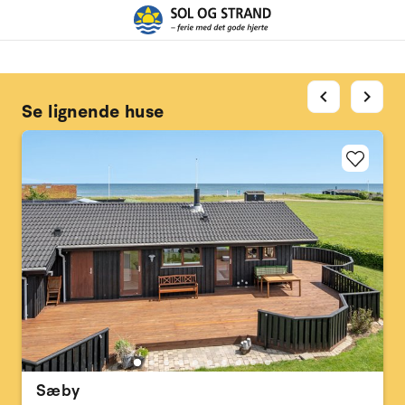
chevron_left
chevron_right
Se lignende huse
Sæby