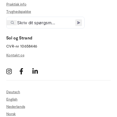
Praktisk info
Tryghedspakke
Sol og Strand
CVR-nr 10658446
Kontakt os
Deutsch
English
Nederlands
Norsk