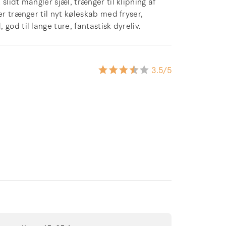
slidt mangler sjæl, trænger til klipning af
er trænger til nyt køleskab med fryser,
god til lange ture, fantastisk dyreliv.
3.5
/5