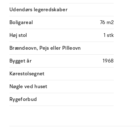
Udendørs legeredskaber
Boligareal
76 m2
Høj stol
1 stk
Brændeovn, Pejs eller Pilleovn
Bygget år
1968
Kørestolsegnet
Nøgle ved huset
Rygeforbud