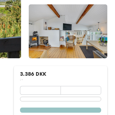
3.386 DKK
: -