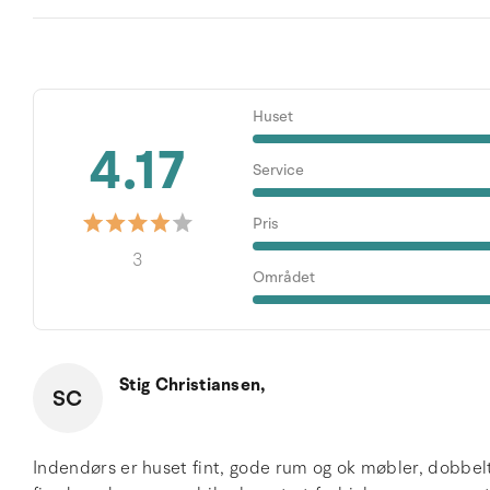
Huset
4.17
Service
Pris
3
Området
Stig Christiansen,
SC
Indendørs er huset fint, gode rum og ok møbler, dobbelts