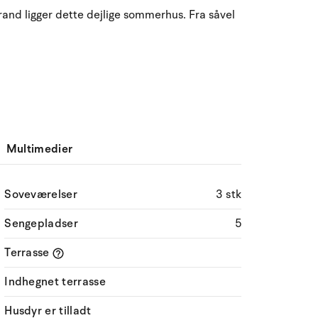
August 2026
and ligger dette dejlige sommerhus. Fra såvel
ma
ti
on
to
fr
lø
sø
27
28
29
30
31
1
2
31
3
4
5
6
7
9
32
8
10
11
12
13
14
15
16
33
Multimedier
17
18
19
20
21
22
23
34
Soveværelser
3 stk
24
25
26
27
28
29
30
35
Sengepladser
5
31
1
2
3
4
5
6
36
Terrasse
Indhegnet terrasse
Husdyr er tilladt