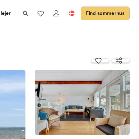
lejer
Find sommerhus