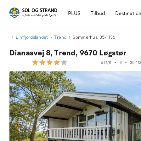
PLUS
Tilbud
Destinatio
Limfjordslandet
Trend
Sommerhus, 35-1136
Dianasvej 8, Trend, 9670 Løgstør
•
3
•
35-11
4.17/5