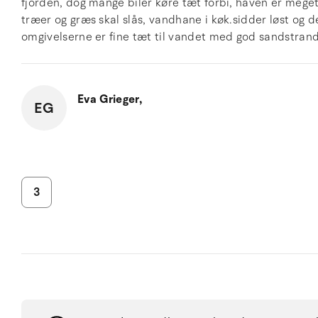
fjorden, dog mange biler køre tæt forbi, haven er meget 
træer og græs skal slås, vandhane i køk.sidder løst og d
omgivelserne er fine tæt til vandet med god sandstrand, 
Eva Grieger,
EG
3