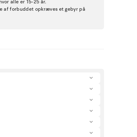
vor alle er 15-25 år.
lse af forbuddet opkræves et gebyr på