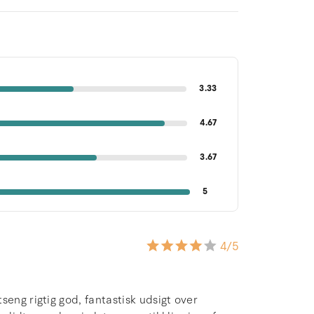
3.33
4.67
3.67
5
4
/5
eng rigtig god, fantastisk udsigt over