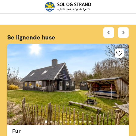
chevron_left
chevron_right
Se lignende huse
Fur