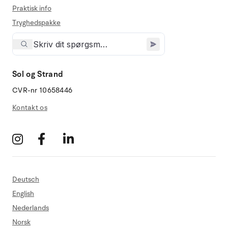
Praktisk info
Tryghedspakke
Sol og Strand
CVR-nr 10658446
Kontakt os
Deutsch
English
Nederlands
Norsk