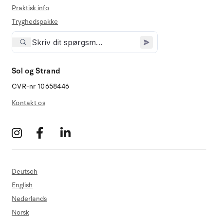
Praktisk info
Tryghedspakke
Sol og Strand
CVR-nr 10658446
Kontakt os
Deutsch
English
Nederlands
Norsk