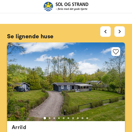
chevron_left
chevron_right
Se lignende huse
Arrild