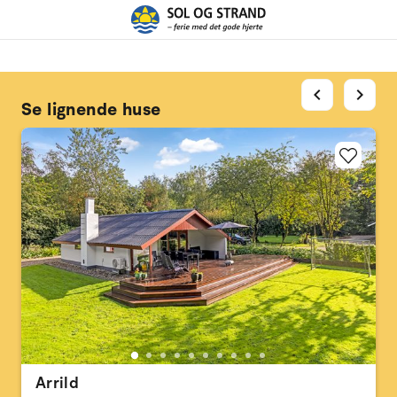
chevron_left
chevron_right
Se lignende huse
Arrild