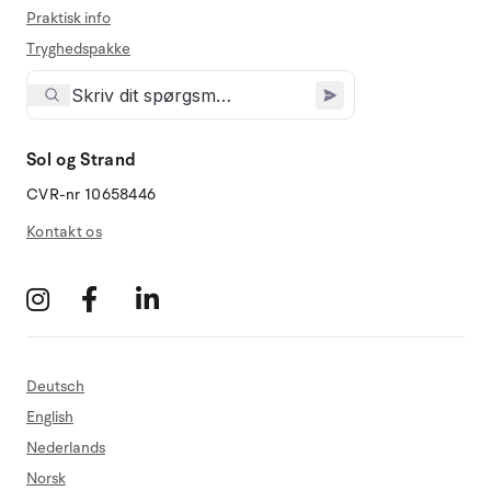
Praktisk info
Tryghedspakke
Sol og Strand
CVR-nr 10658446
Kontakt os
Deutsch
English
Nederlands
Norsk