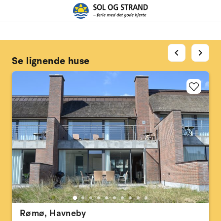
chevron_left
chevron_right
Se lignende huse
Rømø, Havneby