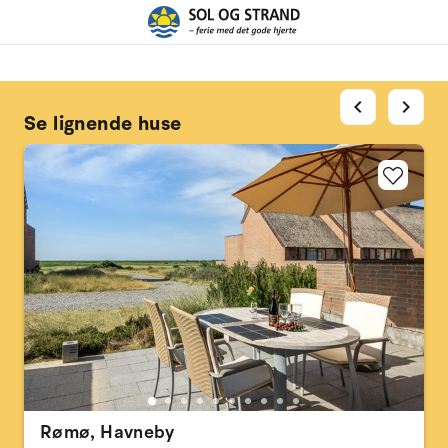
chevron_left
chevron_right
Se lignende huse
Rømø, Havneby