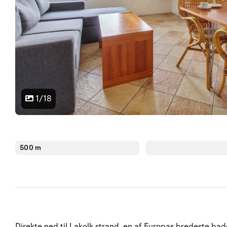
1/18
500 m
Direkte ned til Lakolk strand, en af Europas bredeste bad