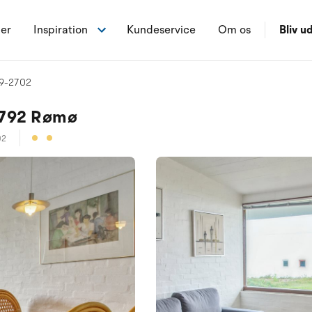
ner
Inspiration
Kundeservice
Om os
Bliv ud
 29-2702
 6792 Rømø
02