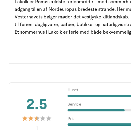
Lakolk er Rømøs ældste ferieområde – med sommerhuse 
adgang til en af Nordeuropas bredeste strande. Her m
Vesterhavets bølger møder det vestjyske klitlandskab. I
til ferien: dagligvarer, caféer, butikker og naturligvis s
Et sommerhus i Lakolk er ferie med både bekvemmeligh
Huset
2.5
Service
Pris
1