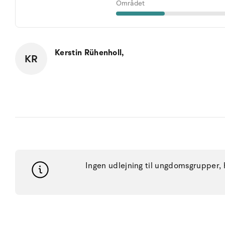
Området
Kerstin Rühenholl,
KR
Ingen udlejning til ungdomsgrupper, h