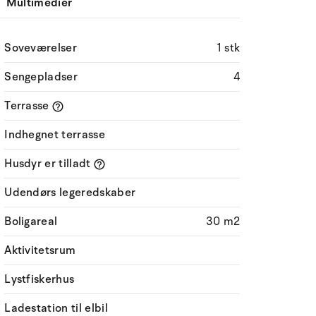
Multimedier
Soveværelser
1 stk
Sengepladser
4
Terrasse
Indhegnet terrasse
Husdyr er tilladt
Udendørs legeredskaber
Boligareal
30 m2
Aktivitetsrum
Lystfiskerhus
Ladestation til elbil