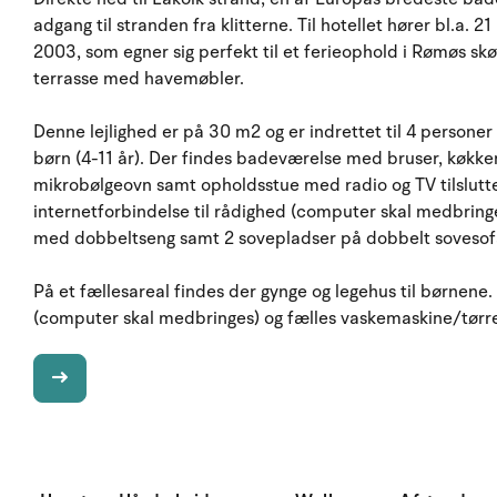
adgang til stranden fra klitterne. Til hotellet hører bl.a. 21
2003, som egner sig perfekt til et ferieophold i Rømøs skønn
terrasse med havemøbler.
Denne lejlighed er på 30 m2 og er indrettet til 4 personer 
børn (4-11 år). Der findes badeværelse med bruser, køkken
mikrobølgeovn samt opholdsstue med radio og TV tilslutte
internetforbindelse til rådighed (computer skal medbring
med dobbeltseng samt 2 sovepladser på dobbelt sovesofa
På et fællesareal findes der gynge og legehus til børnene. 
(computer skal medbringes) og fælles vaskemaskine/tørr