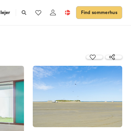
lejer
Find sommerhus