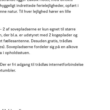
August 2026
 hyggeligt indrettede ferielejligheder, opført i
e natur. Til hver lejlighed hører en lille
ma
ti
on
to
fr
lø
sø
27
28
29
30
31
1
2
31
- 2 af sovepladserne er kun egnet til større
3
4
5
7
8
9
32
6
, der bl.a. er udstyret med 2 kogeplader og
t fællesantenne. Desuden gratis, trådløs
10
11
12
13
14
15
16
33
es). Sovepladserne fordeler sig på en alkove
 i opholdsstuen.
17
18
19
20
21
22
23
34
Der er fri adgang til trådløs internetforbindelse
etumbler.
24
25
26
27
28
29
30
35
31
1
2
3
4
5
6
36