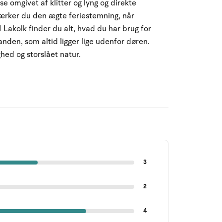
omgivet af klitter og lyng og direkte
ærker du den ægte feriestemning, når
 Lakolk finder du alt, hvad du har brug for
tranden, som altid ligger lige udenfor døren.
ed og storslået natur.
3
2
4