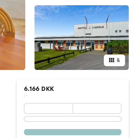
&
6.166 DKK
: -