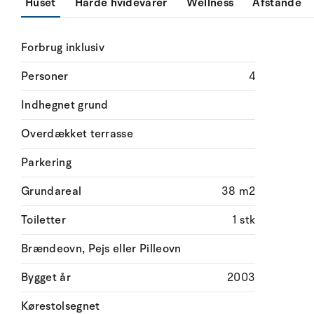
Huset
Hårde hvidevarer
Wellness
Afstande
Forbrug inklusiv
Personer
4
Indhegnet grund
Overdækket terrasse
Parkering
Grundareal
38 m2
Toiletter
1 stk
Brændeovn, Pejs eller Pilleovn
Bygget år
2003
Kørestolsegnet