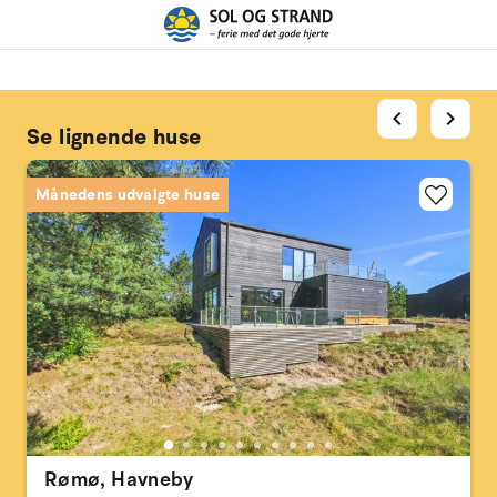
chevron_left
chevron_right
Se lignende huse
Månedens udvalgte huse
Rømø, Havneby