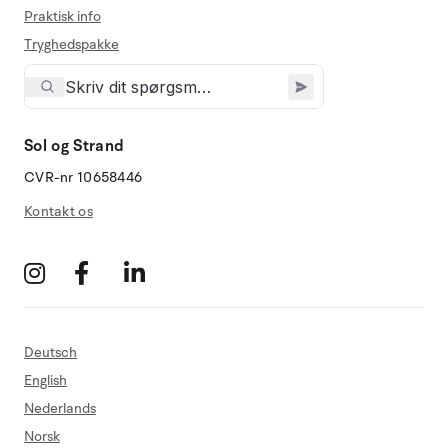
Praktisk info
Tryghedspakke
Sol og Strand
CVR-nr 10658446
Kontakt os
Deutsch
English
Nederlands
Norsk