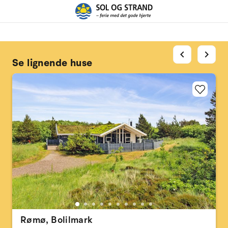
chevron_left
chevron_right
Se lignende huse
Rømø, Bolilmark