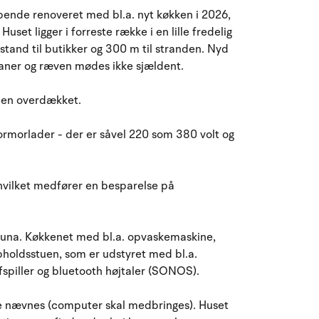
August 2026
øbende renoveret med bl.a. nyt køkken i 2026,
uset ligger i forreste række i en lille fredelig
ma
ti
on
to
fr
lø
sø
tand til butikker og 300 m til stranden. Nyd
27
28
29
30
31
1
2
31
asaner og ræven mødes ikke sjældent.
3
4
5
6
8
9
32
7
g en overdækket.
ormorlader - der er såvel 220 som 380 volt og
10
11
12
13
14
15
16
33
17
18
19
20
21
22
23
34
hvilket medfører en besparelse på
24
25
26
27
28
29
30
35
una. Køkkenet med bl.a. opvaskemaskine,
31
1
2
3
4
5
6
36
pholdsstuen, som er udstyret med bl.a.
iller og bluetooth højtaler (SONOS).
lse nævnes (computer skal medbringes). Huset