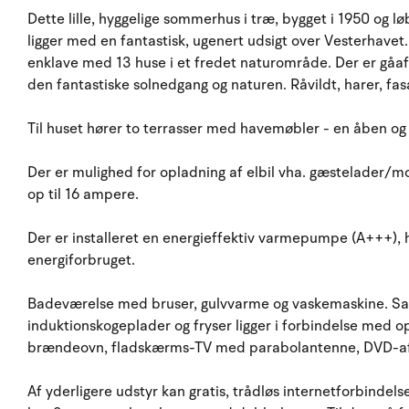
Dette lille, hyggelige sommerhus i træ, bygget i 1950 og l
ligger med en fantastisk, ugenert udsigt over Vesterhavet. H
enklave med 13 huse i et fredet naturområde. Der er gåafs
den fantastiske solnedgang og naturen. Råvildt, harer, f
Til huset hører to terrasser med havemøbler - en åben o
Der er mulighed for opladning af elbil vha. gæstelader/m
op til 16 ampere.
Der er installeret en energieffektiv varmepumpe (A+++), 
energiforbruget.
Badeværelse med bruser, gulvvarme og vaskemaskine. Sa
induktionskogeplader og fryser ligger i forbindelse med o
brændeovn, fladskærms-TV med parabolantenne, DVD-afsp
Af yderligere udstyr kan gratis, trådløs internetforbinde