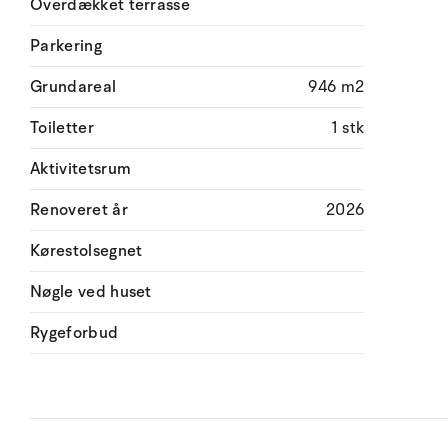
Overdækket terrasse
Parkering
Grundareal
946 m2
Toiletter
1 stk
Aktivitetsrum
Renoveret år
2026
Kørestolsegnet
Nøgle ved huset
Rygeforbud