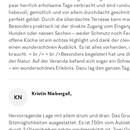
paar herrlich erholsame Tage verbracht und sind rundu
liebevoll, gemütlich und vor allem durchdacht geschnitt
perfekt gelöst: Durch die überdachte Terrasse kann m
Besonders praktisch ist der direkte Zugang vom Eingan
Hunden oder nassen Sachen – weder Schmutz noch Feuch
offene Küche ist ein echtes Highlight und dank der cl
einen wunderschönen Ausblick. Es ist alles vorhanden,
braucht. < br /> < br />Besonders begeistert hat uns d
der Natur. Auf der Veranda befand sich sogar ein Schw
– ein wunderschönes Erlebnis. Dazu lag den ganzen Ta
Kristin Niebergall,
KN
Hervorragende Lage mit allem drum und dran. Das Grun
Sitzmöglichkeiten ausgestattet. Es ist 750m vom Autostr
durch 2 Glasscheiben schön windgeschützt ist. Zwei Gri