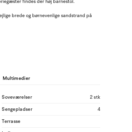
riegæster findes der høj barnestol.
ejlige brede og børnevenlige sandstrand på
Multimedier
Soveværelser
2 stk
Sengepladser
4
Terrasse