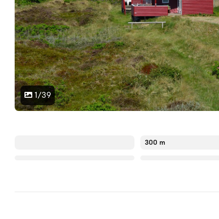
1/39
300 m