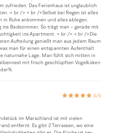
m zufrieden. Das Ferienhaus ist unglaublich
en. < br /> < br />Selbst bei Regen ist alles
an in Ruhe ankommen und alles ablegen.
g ins Badezimmer. So trägt man – gerade mit
tigkeit ins Apartment. < br /> < br />Die
everen Aufteilung genießt man aus jedem Raum
 was man für einen entspannten Aufenthalt
ie naturnahe Lage. Man fühlt sich mitten in
albennest mit frisch geschlüpften Vogelküken
g der%
5
/5
dstück im Marschland ist mit vielen
and entfernt. Es gibt 2 Terrassen, wo eine
llmöglichkeiten gibt es. Die Küche ist neu