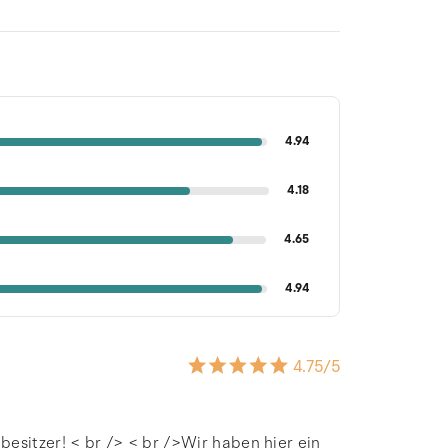
4.94
4.18
4.65
4.94
4.75
/5
esitzer! < br /> < br />Wir haben hier ein