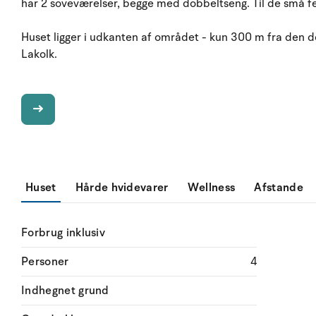
har 2 soveværelser, begge med dobbeltseng. Til de små fe
Huset ligger i udkanten af området - kun 300 m fra den d
Lakolk.
Huset
Hårde hvidevarer
Wellness
Afstande
Forbrug inklusiv
Personer
4
Indhegnet grund