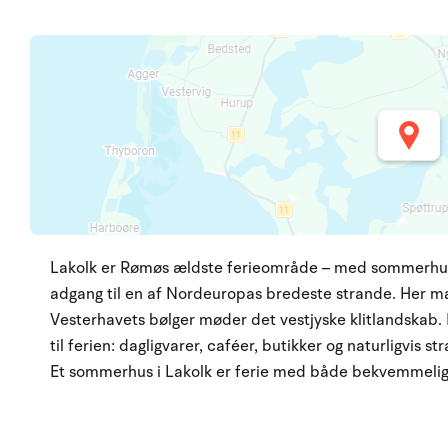
Lakolk er Rømøs ældste ferieområde – med sommerhuse 
adgang til en af Nordeuropas bredeste strande. Her m
Vesterhavets bølger møder det vestjyske klitlandskab. I
til ferien: dagligvarer, caféer, butikker og naturligvis s
Et sommerhus i Lakolk er ferie med både bekvemmeligh