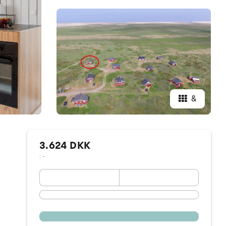
&
3.624 DKK
: -