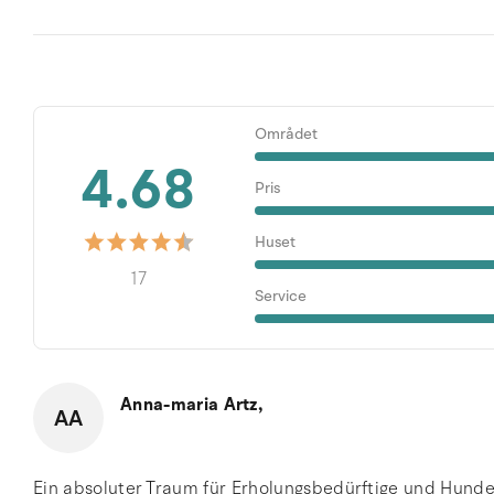
Området
4.68
Pris
Huset
17
Service
Anna-maria Artz,
AA
Ein absoluter Traum für Erholungsbedürftige und Hundeb