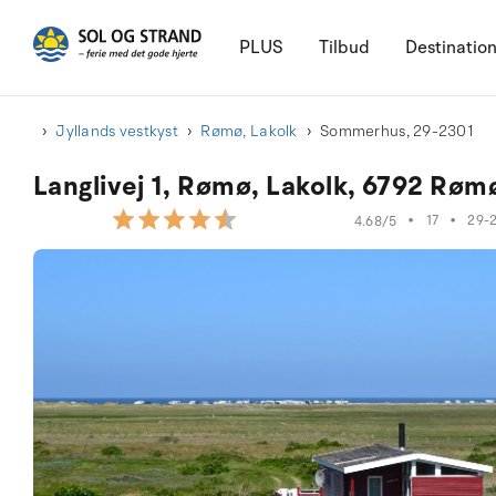
PLUS
Tilbud
Destinatio
Jyllands vestkyst
Rømø, Lakolk
Sommerhus, 29-2301
Langlivej 1, Rømø, Lakolk, 6792 Røm
•
17
•
29-
4.68/5