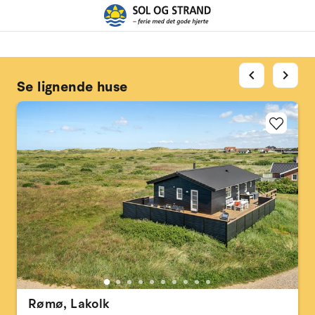
chevron_left
chevron_right
Se lignende huse
Rømø, Lakolk