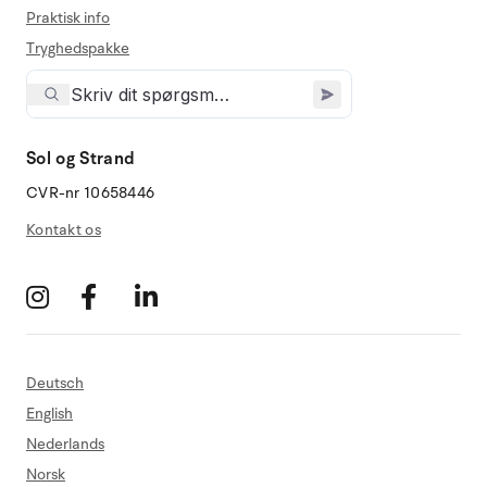
Praktisk info
Tryghedspakke
Sol og Strand
CVR-nr 10658446
Kontakt os
Deutsch
English
Nederlands
Norsk