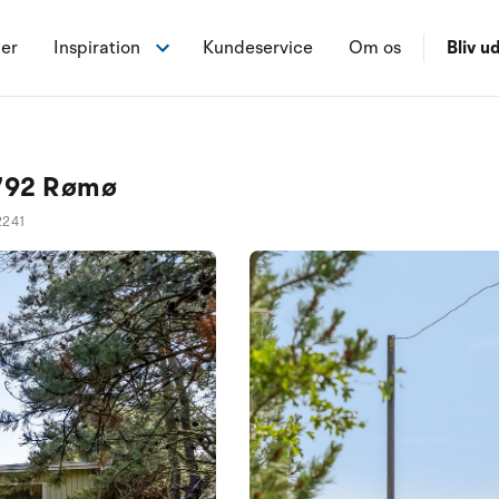
ner
Inspiration
Kundeservice
Om os
Bliv ud
6792 Rømø
2241