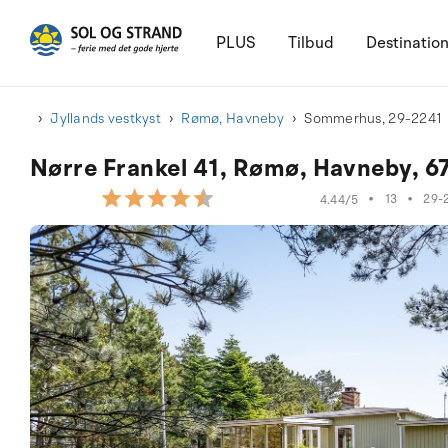
PLUS
Tilbud
Destinatio
Jyllands vestkyst
Rømø, Havneby
Sommerhus, 29-2241
Nørre Frankel 41, Rømø, Havneby, 
•
13
•
29-
4.44/5