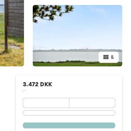
&
3.472 DKK
: -