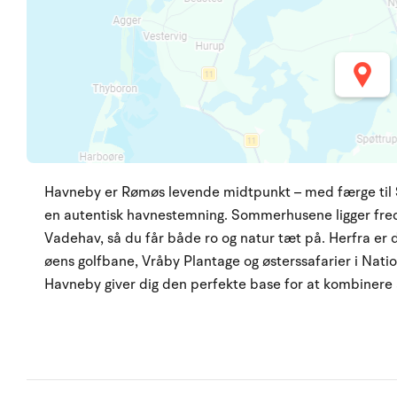
Havneby er Rømøs levende midtpunkt – med færge til Si
en autentisk havnestemning. Sommerhusene ligger fredel
Vadehav, så du får både ro og natur tæt på. Herfra er d
øens golfbane, Vråby Plantage og østerssafarier i Nat
Havneby giver dig den perfekte base for at kombinere a