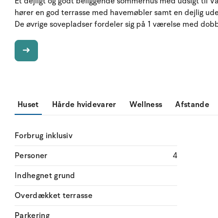
Et dejligt og godt beliggende sommerhus med udsigt til Va
hører en god terrasse med havemøbler samt en dejlig udest
De øvrige sovepladser fordeler sig på 1 værelse med dobb
Huset
Hårde hvidevarer
Wellness
Afstande
Forbrug inklusiv
Personer
4
Indhegnet grund
Overdækket terrasse
Parkering