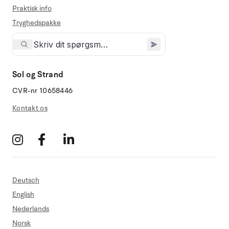
Praktisk info
Tryghedspakke
Sol og Strand
CVR-nr 10658446
Kontakt os
Deutsch
English
Nederlands
Norsk