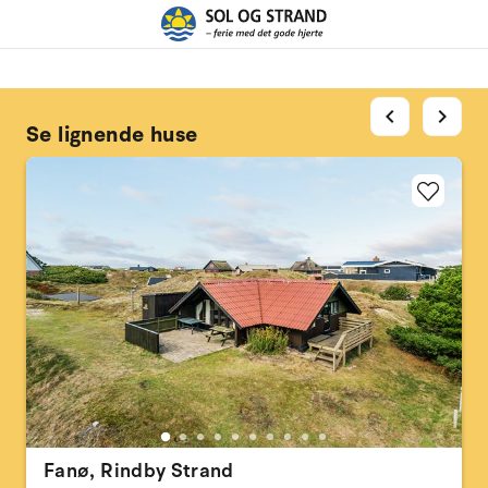
chevron_left
chevron_right
Se lignende huse
Fanø, Rindby Strand