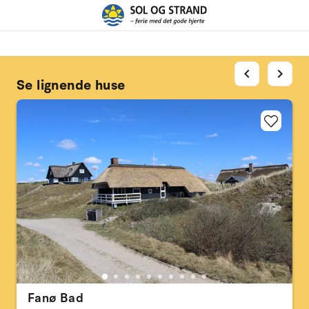
chevron_left
chevron_right
Se lignende huse
Fanø Bad