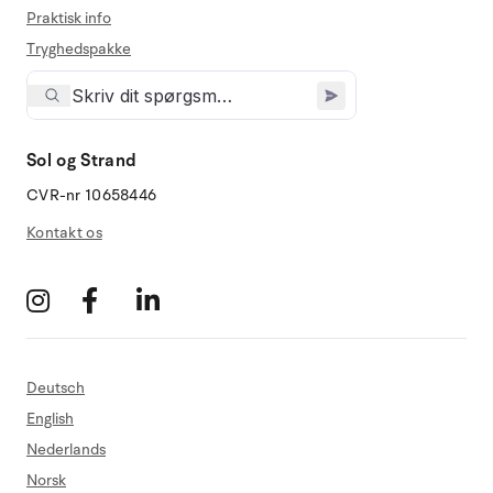
Praktisk info
Tryghedspakke
Sol og Strand
CVR-nr 10658446
Kontakt os
Deutsch
English
Nederlands
Norsk