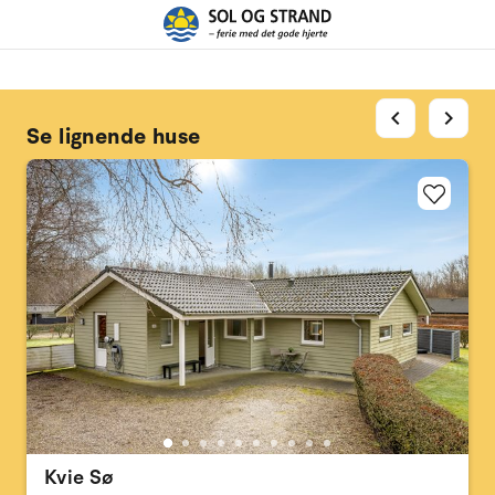
chevron_left
chevron_right
Se lignende huse
Kvie Sø