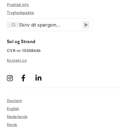
Praktisk info
Tryghedspakke
Sol og Strand
CVR-nr 10658446
Kontakt os
Deutsch
English
Nederlands
Norsk