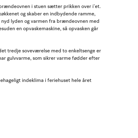
August 2026
rændeovnen i stuen sætter prikken over i’et.
d køkkenet og skaber en indbydende ramme,
ma
ti
on
to
fr
lø
sø
ller nyd lyden og varmen fra brændeovnen med
27
28
29
30
31
1
2
31
 desuden en opvaskemaskine, så opvasken går
3
4
5
6
7
8
32
9
det tredje soveværelse med to enkeltsenge er
e har gulvvarme, som sikrer varme fødder efter
10
11
12
13
14
15
16
33
17
18
19
20
21
22
23
34
hageligt indeklima i feriehuset hele året
24
25
26
27
28
29
30
35
31
1
2
3
4
5
6
36