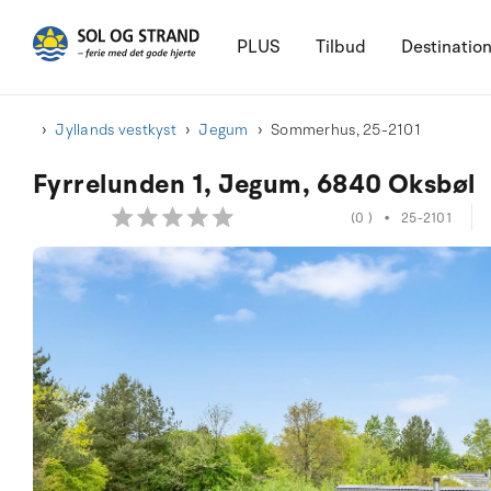
PLUS
Tilbud
Destinatio
Jyllands vestkyst
Jegum
Sommerhus, 25-2101
Fyrrelunden 1, Jegum, 6840 Oksbøl
(0 )
•
25-2101