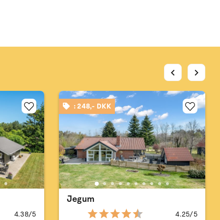
chevron_left
chevron_right
: 248,- DKK
Jegum
4.38/5
4.25/5