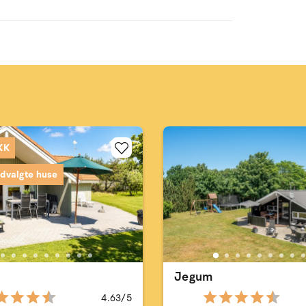
DKK
dvalgte huse
Jegum
4.63/5