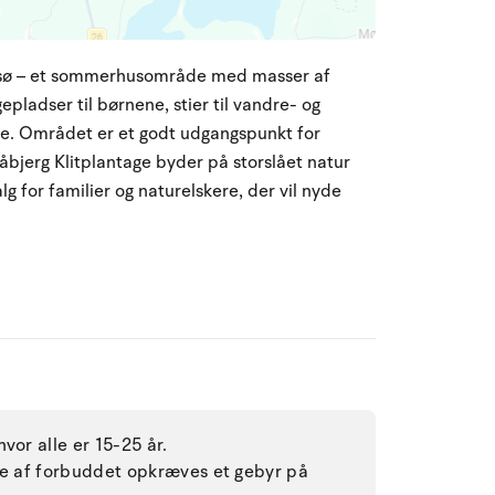
Filsø – et sommerhusområde med masser af
gepladser til børnene, stier til vandre- og
de. Området er et godt udgangspunkt for
åbjerg Klitplantage byder på storslået natur
lg for familier og naturelskere, der vil nyde
vor alle er 15-25 år.
lse af forbuddet opkræves et gebyr på