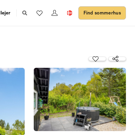
lejer
Find sommerhus