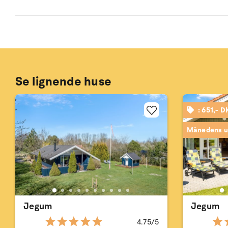
Se lignende huse
: 651,- 
Månedens u
Jegum
Jegum
4.75/5