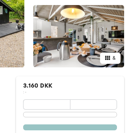
&
3.160 DKK
: -