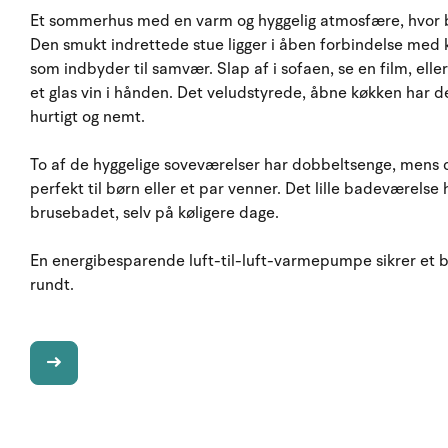
Et sommerhus med en varm og hyggelig atmosfære, hvor b
Den smukt indrettede stue ligger i åben forbindelse me
som indbyder til samvær. Slap af i sofaen, se en film, e
et glas vin i hånden. Det veludstyrede, åbne køkken har
hurtigt og nemt.
To af de hyggelige soveværelser har dobbeltsenge, mens 
perfekt til børn eller et par venner. Det lille badeværels
brusebadet, selv på køligere dage.
En energibesparende luft-til-luft-varmepumpe sikrer et be
rundt.