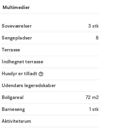
Multimedier
Soveværelser
3 stk
Sengepladser
8
Terrasse
Indhegnet terrasse
Husdyr er tilladt
Udendørs legeredskaber
Boligareal
72 m2
Barneseng
1 stk
Aktivitetsrum