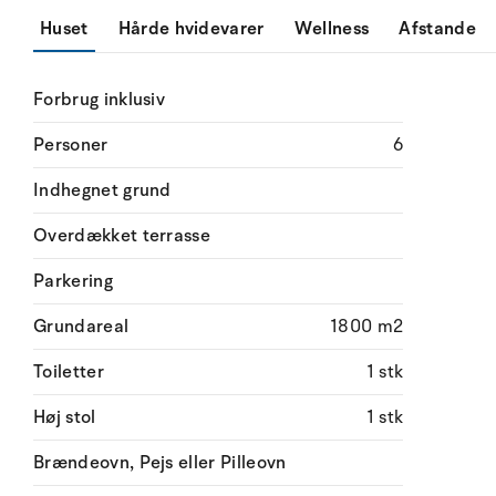
Huset
Hårde hvidevarer
Wellness
Afstande
Forbrug inklusiv
Personer
6
Indhegnet grund
Overdækket terrasse
Parkering
Grundareal
1800 m2
Toiletter
1 stk
Høj stol
1 stk
Brændeovn, Pejs eller Pilleovn