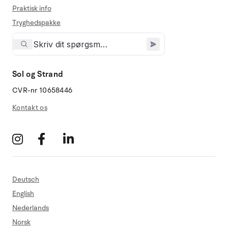
Praktisk info
Tryghedspakke
Sol og Strand
CVR-nr 10658446
Kontakt os
Deutsch
English
Nederlands
Norsk