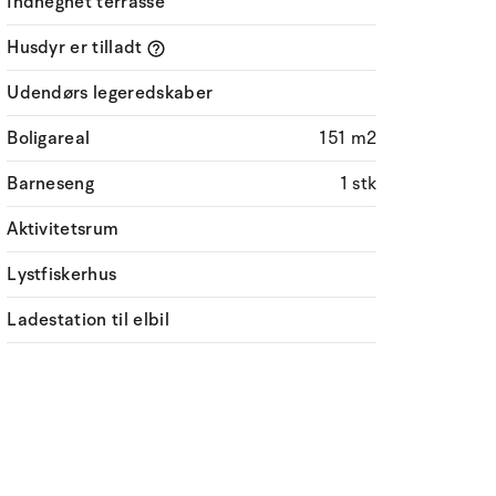
Indhegnet terrasse
Husdyr er tilladt
Udendørs legeredskaber
Boligareal
151 m2
Barneseng
1 stk
Aktivitetsrum
Lystfiskerhus
Ladestation til elbil