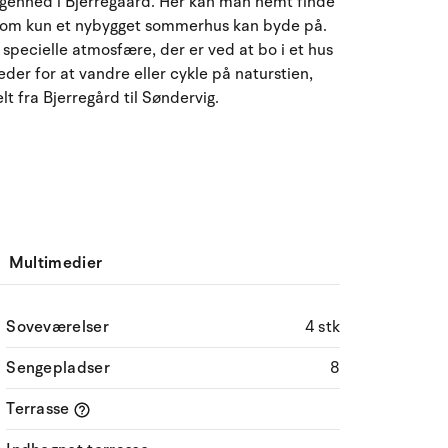
iggenhed i Bjerregaard. Her kan man nemt finde
August 2026
 som kun et nybygget sommerhus kan byde på.
pecielle atmosfære, der er ved at bo i et hus
ma
ti
on
to
fr
lø
sø
eder for at vandre eller cykle på naturstien,
27
28
29
30
31
1
2
31
 fra Bjerregård til Søndervig.
3
4
5
6
7
8
32
9
10
11
12
13
14
15
16
33
17
18
19
20
21
22
23
34
Multimedier
24
25
26
27
28
29
30
35
Soveværelser
4 stk
31
1
2
3
4
5
6
36
Sengepladser
8
Terrasse