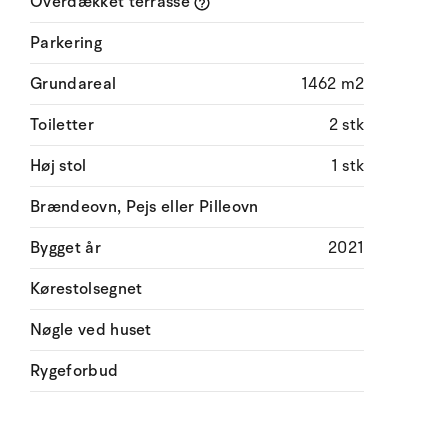
Overdækket terrasse
Parkering
Grundareal
1462 m2
Toiletter
2 stk
Høj stol
1 stk
Brændeovn, Pejs eller Pilleovn
Bygget år
2021
Kørestolsegnet
Nøgle ved huset
Rygeforbud