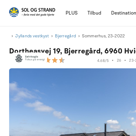
PLUS
Tilbud
Destinatio
Jyllands vestkyst
Bjerregård
Sommerhus, 23-2022
Dortheasvej 19, Bjerregård, 6960 Hv
•
26
•
23-
4.68/5