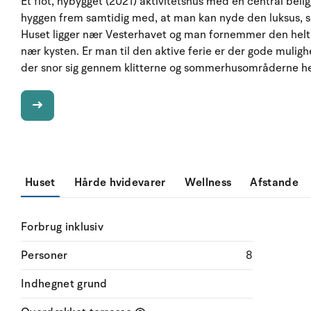
Et flot, nybygget (2021) aktivitetshus med en central bel
hyggen frem samtidig med, at man kan nyde den luksus,
Huset ligger nær Vesterhavet og man fornemmer den helt s
nær kysten. Er man til den aktive ferie er der gode muligh
der snor sig gennem klitterne og sommerhusområderne helt
Huset
Hårde hvidevarer
Wellness
Afstande
Forbrug inklusiv
Personer
8
Indhegnet grund