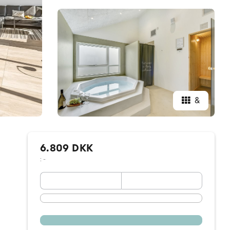
&
6.809 DKK
: -