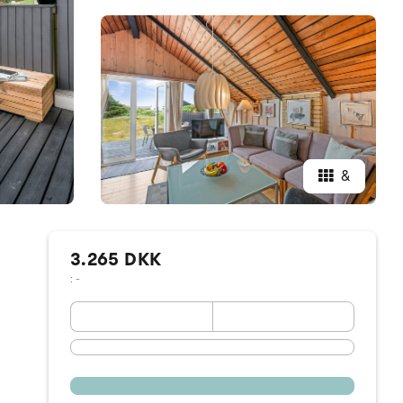
&
3.265 DKK
: -