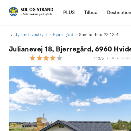
PLUS
Tilbud
Destinatio
Jyllands vestkyst
Bjerregård
Sommerhus, 23-1251
Julianevej 18, Bjerregård, 6960 Hvi
•
4
•
23-12
4.13/5