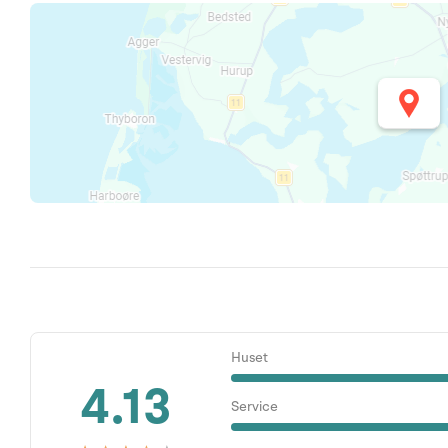
Huset
4.13
Service