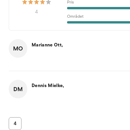
Pris
4
Området
Marianne Ott,
MO
Dennis Mielke,
DM
4