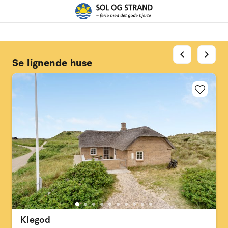
chevron_left
chevron_right
Se lignende huse
Klegod