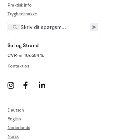
Praktisk info
Tryghedspakke
Sol og Strand
CVR-nr 10658446
Kontakt os
Deutsch
English
Nederlands
Norsk