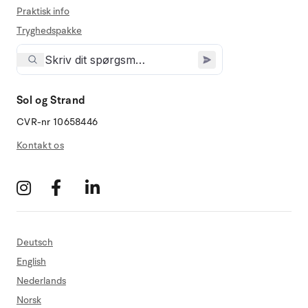
Praktisk info
Tryghedspakke
Sol og Strand
CVR-nr 10658446
Kontakt os
Deutsch
English
Nederlands
Norsk