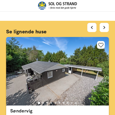
chevron_left
chevron_right
Se lignende huse
Søndervig