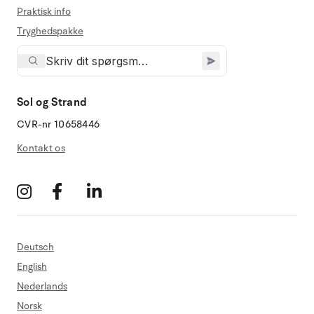
Praktisk info
Tryghedspakke
Sol og Strand
CVR-nr 10658446
Kontakt os
Deutsch
English
Nederlands
Norsk